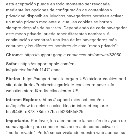
esta aceptación puede en todo momento ser revocada
mediante las opciones de configuración de contenidos y
privacidad disponibles. Muchos navegadores permiten activar
un modo privado mediante el cual las cookies se borran
siempre después de su visita. Dependiendo de cada navegador
este modo privado, puede tener diferentes nombres. A
continuación encontrará una lista de los navegadores más
comunes y los diferentes nombres de este “modo privado”:
Chrome:
https://support.google.com/accounts/answer/32050
Safari:
https://support.apple.com/en-
in/guide/safari/sfri11471/mac
Firefox:
https://support.mozilla.org/en-US/kb/clear-cookies-and-
site-data-firefox?redirectslug=delete-cookies-remove-info-
websites-stored&redirectlocale=en-US
Internet Explorer:
https://support.microsoft.com/en-
us/topic/how-to-delete-cookie-files-in-internet-explorer-
bca9446f-d873-78de-77ba-d42645fa52fc
Importante:
Por favor, lea atentamente la sección de ayuda de
su navegador para conocer más acerca de cómo activar el
“modo privado”. Podrá seguir visitando nuestra web aunque su